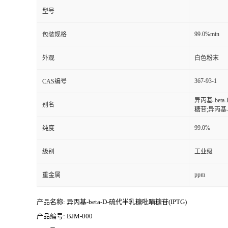
型号
99.0%min
包装规格
外观
白色粉末
367-93-1
CAS编号
异丙基-bet
别名
糖苷;异丙基-
99.0%
纯度
级别
工业级
ppm
重金属
产品名称: 异丙基-beta-D-硫代半乳糖吡喃糖苷(IPTG)
产品编号: BJM-000