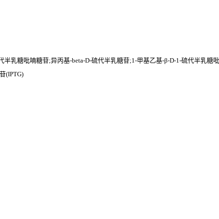
硫代半乳糖吡喃糖苷;异丙基-beta-D-硫代半乳糖苷;1-甲基乙基-β-D-1-硫代半乳糖
(IPTG)