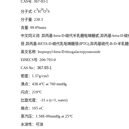
CAS号: 367-93-1
9
18
5
分子式:
C
H
O
S
分子量: 238.3
含量: 99.0%min
中文同义词: 异丙基-beta-D-硫代半乳糖吡喃糖甙;异丙基-beta-D-
苷;异丙基-BETA-D-硫代乳吡喃糖苷(IPTG);异丙基硫代-Β-D-半乳糖苷
英文名称: Isopropyl-beta-D-thiogalactopyranoside
EINECS号: 206-703-0
CAS No：
367-93-1
密度：1.37g/cm3
沸点：438.4°C at 760 mmHg
闪点：219°C
比旋光度： -31 o (c=1, water)
熔点：105 oC
蒸汽压：1.58E-09mmHg at 25°C
水溶性：可溶