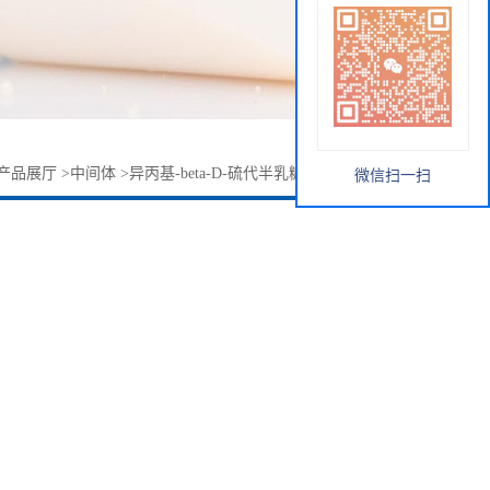
产品展厅
>
中间体
>
异丙基-beta-D-硫代半乳糖吡喃糖苷(IPTG)
微信扫一扫