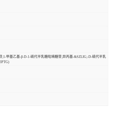
苷;1-甲基乙基-β-D-1-硫代半乳糖吡喃糖苷;异丙基-&SZLIG;-D-硫代半乳
PTG)