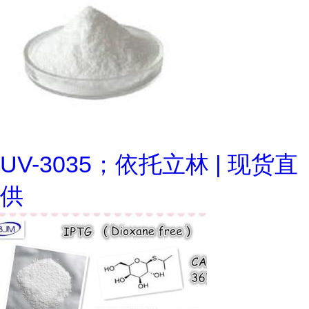
UV-3035；依托立林 | 现货直
供