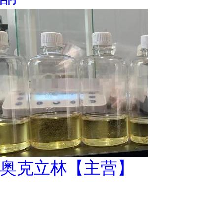
奥克立林【主营】