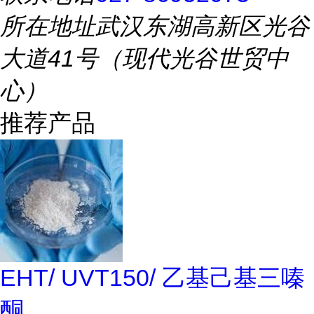
所在地址
武汉东湖高新区光谷
大道41号（现代光谷世贸中
心）
推荐产品
EHT/ UVT150/ 乙基己基三嗪
酮