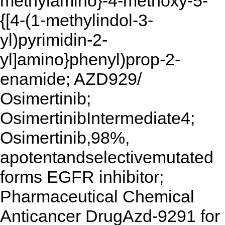
methylamino}-4-methoxy-5-
{[4-(1-methylindol-3-
yl)pyrimidin-2-
yl]amino}phenyl)prop-2-
enamide; AZD929/
Osimertinib;
OsimertinibIntermediate4;
Osimertinib,98%,
apotentandselectivemutated
forms EGFR inhibitor;
Pharmaceutical Chemical
Anticancer DrugAzd-9291 for