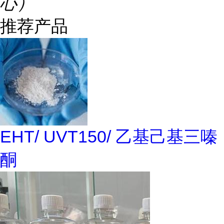
心）
推荐产品
EHT/ UVT150/ 乙基己基三嗪
酮