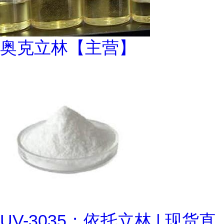
奥克立林【主营】
UV-3035；依托立林 | 现货直