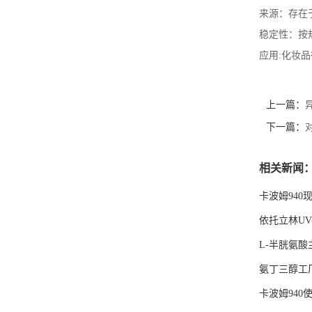
来源：存在
稳定性：按
应用:化妆
上一篇：
下一篇：
相关新闻
卡波姆940
依托立林UV
L-半胱氨
氨丁三醇工
卡波姆940