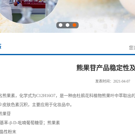
态
您
熊果苷产品稳定性
发表时间：2021-04-07
名熊果素，化学式为C12H16O7，是一种由杜鹃花科植物熊果叶中萃取
少皮肤色素沉积，主要应用于化妆品中。
熊果苷
基苯-β-D-吡喃葡萄糖苷；熊果素
结晶性粉末