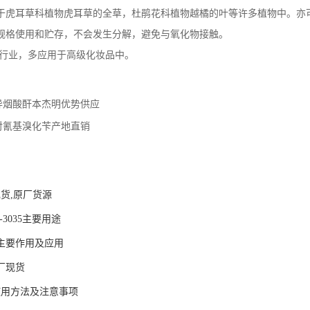
于虎耳草科植物虎耳草的全草，杜鹃花科植物越橘的叶等许多植物中。亦
规格使用和贮存，不会发生分解，避免与氧化物接触。
品行业，多应用于高级化妆品中。
异烟酸酐本杰明优势供应
对氰基溴化苄产地直销
：
现货,原厂货源
-3035主要用途
酸主要作用及应用
厂现货
使用方法及注意事项