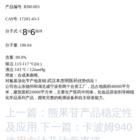
产品编号: BJM-003
CAS号: 17201-43-3
8
6
分子式:
C
H
BrN
分子量: 196.04
含量: 99.0%
熔点:115-117 °C(lit.)
沸点:143 °C / 12mmHg
用途：合成来曲唑。
对氰基溴化苄产地直销-
武汉本杰明医药
优势供应！
公司在山东德州和湖北咸宁设有两个合资工厂，总占地面积48000平方
米，建筑面积26000平方米，主要生产医药中间体，化妆品添加剂等精细
化学品系列产品，拥有完整的检测设备和自主研发能力。
上一篇：熊果苷产品稳定性
及应用
下一篇：卡波姆940