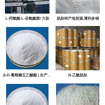
L-丙氨酰-L-谷氨酰胺/ 力肽
肌肽锌产地货源,薄利多销
β-D-葡萄糖五乙酸酯 | 生产厂
N-乙酰肌肽
家