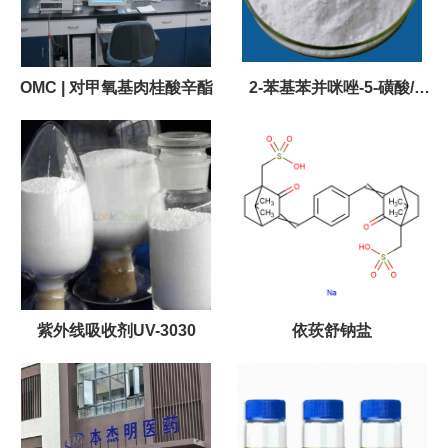
OMC | 对甲氧基肉桂酸辛酯
2-苯基苯并咪唑-5-磺酸/
(PBSA / UV-T)
紫外线吸收剂UV-3030
依莰舒钠盐