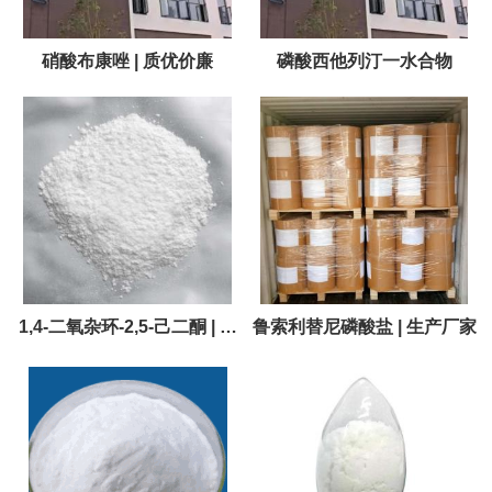
硝酸布康唑 | 质优价廉
磷酸西他列汀一水合物
1,4-二氧杂环-2,5-己二酮 | 乙
鲁索利替尼磷酸盐 | 生产厂家
交酯 | 厂家直销