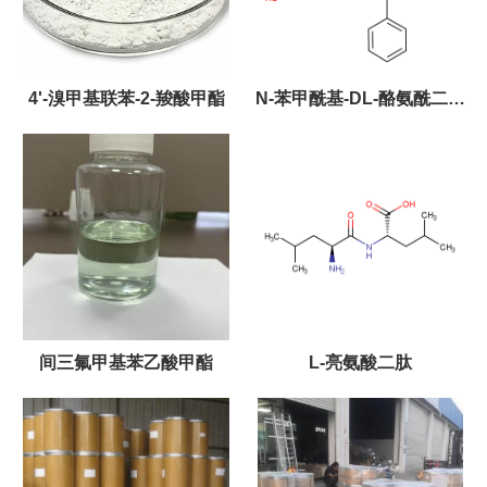
4'-溴甲基联苯-2-羧酸甲酯
N-苯甲酰基-DL-酪氨酰二正
丙胺
间三氟甲基苯乙酸甲酯
L-亮氨酸二肽