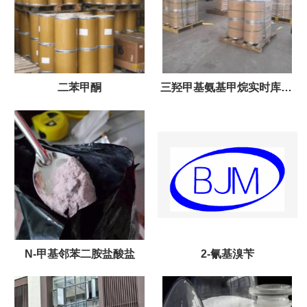
二苯甲酮
三羟甲基氨基甲烷实时库存,
现货供应
N-甲基邻苯二胺盐酸盐
2-氰基溴苄