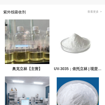
紫外线吸收剂
查看更多 >
奥克立林【主营】
UV-3035；依托立林 | 现货直
供