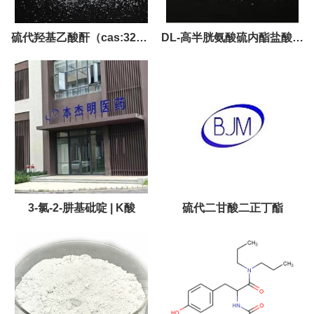
硫代羟基乙酸酐（cas:3261-
DL-高半胱氨酸硫内酯盐酸盐
87-8）| 薄利多销！
| 供应商
3-氯-2-肼基砒啶 | K酸
硫代二甘酸二正丁酯