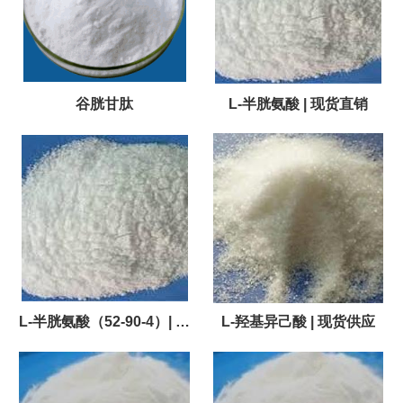
谷胱甘肽
L-半胱氨酸 | 现货直销
L-半胱氨酸（52-90-4）| 现
L-羟基异己酸 | 现货供应
货，速订！