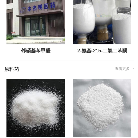
邻硝基苯甲醛
2-氨基-2',5-二氯二苯酮
原料药
查看更多 >