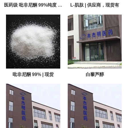
医药级 吡非尼酮 99%纯度 现
L-肌肽 | 供应商，现货有
货
吡非尼酮 99% | 现货
白藜芦醇