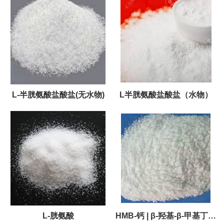
L-半胱氨酸盐酸盐(无水物)
L半胱氨酸盐酸盐（水物）
L-胱氨酸
HMB-钙 | β-羟基-β-甲基丁酸