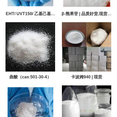
EHT/ UVT150/ 乙基己基三
β-熊果苷 | 品质好货,现货直
嗪酮
销
曲酸（cas:501-30-4）
卡波姆940 | 现货