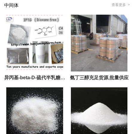
中间体
查看更多 >
异丙基-beta-D-硫代半乳糖吡
氨丁三醇充足货源,批量供应
喃糖苷(IPTG)