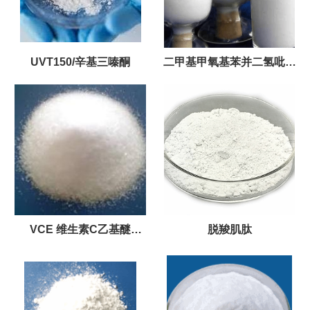
UVT150/辛基三嗪酮
二甲基甲氧基苯并二氢吡喃
棕榈酸酯(吡喃美白剂)
VCE 维生素C乙基醚
脱羧肌肽
(cas:86404-04-8)