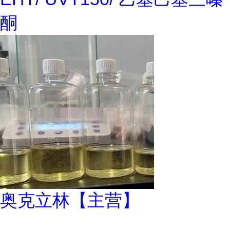
酮
奥克立林【主营】