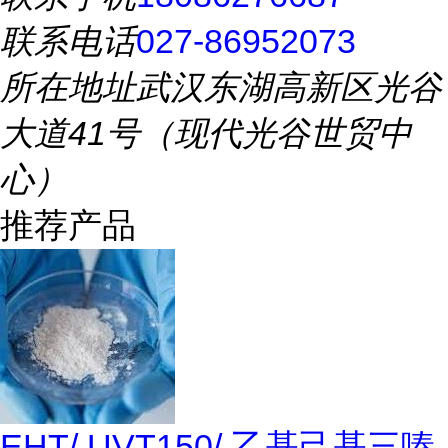
联系电话
027-86952073
所在地址
武汉东湖高新区光谷
大道41号（现代光谷世贸中
心）
推荐产品
EHT/ UVT150/ 乙基己基三嗪