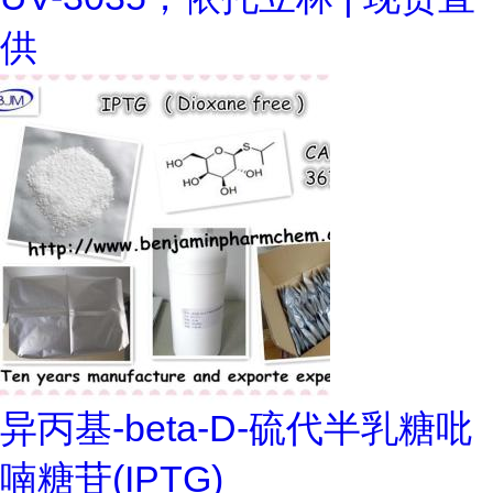
供
异丙基-beta-D-硫代半乳糖吡
喃糖苷(IPTG)