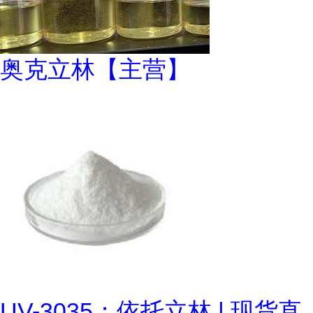
奥克立林【主营】
UV-3035；依托立林 | 现货直