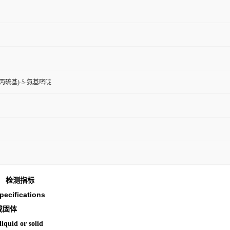
2-(丙硫基)-5-氨基嘧啶
检测指标
pecifications
或固体
iquid or solid