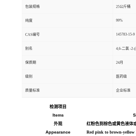
包装规格
25公斤桶
99%
纯度
145783-15-9
CAS编号
别名
4,6-二氯 -
保质期
24月
级别
医药级
质量标准
企业标准
检测项目
Items
S
外观
红粉色到棕色或黄色液体
Appearance
Red pink to brown-yellow l