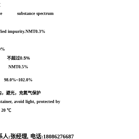
致
rence substance spectrum
cified impurity.NMT0.3%
.0%
0.5%
不超过
NMT0.5%
98.0%~102.0%
内，避光，充氮气保护
ntainer, avoid light, protected by
 20
℃
经理, 电话:18086276687