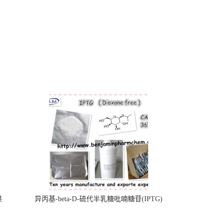
供
异丙基-beta-D-硫代半乳糖吡喃糖苷(IPTG)