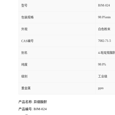
BJM-024
型号
98.0%min
包装规格
外观
白色粉末
7082-71-5
CAS编号
别名
4-吡啶羧酸
98.0%
纯度
级别
工业级
ppm
重金属
产品名称: 异烟酸酐
产品编号: BJM-024