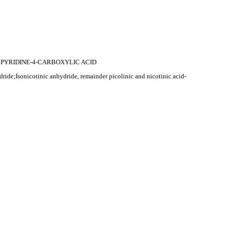
;PYRIDINE-4-CARBOXYLIC ACID
e;Isonicotinic anhydride, remainder picolinic and nicotinic acid-