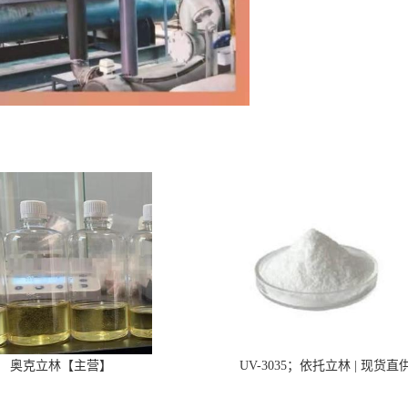
奥克立林【主营】
UV-3035；依托立林 | 现货直