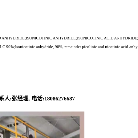
D ANHYDRIDE;ISONICOTINIC ANHYDRIDE;ISONICOTINIC ACID ANHYDRIDE
0%;Isonicotinic anhydride, 90%, remainder picolinic and nicotinic acid-anhydrid
张经理, 电话:18086276687