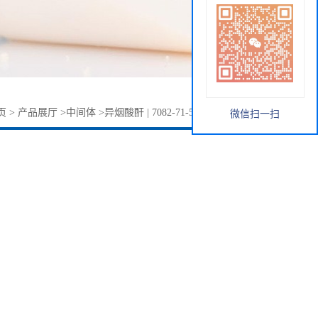
页
>
产品展厅
>
中间体
>
异烟酸酐 | 7082-71-5 | 直销, 量大价优
微信扫一扫