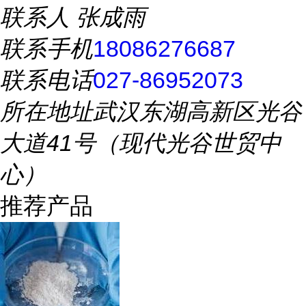
联系人
张成雨
联系手机
18086276687
联系电话
027-86952073
所在地址
武汉东湖高新区光谷
大道41号（现代光谷世贸中
心）
推荐产品