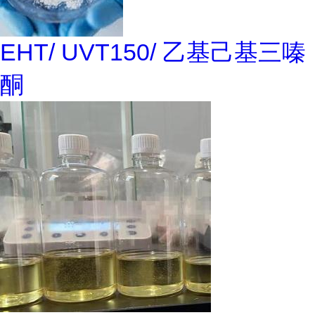
EHT/ UVT150/ 乙基己基三嗪
酮