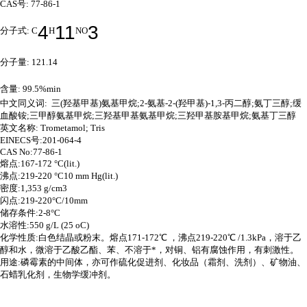
CAS号: 77-86-1
4
11
3
分子式:
C
H
NO
分子量: 121.14
含量: 99.5%min
中文同义词: 三(羟基甲基)氨基甲烷;2-氨基-2-(羟甲基)-1,3-丙二醇;氨丁三醇;缓
血酸铵;三甲醇氨基甲烷;三羟基甲基氨基甲烷;三羟甲基胺基甲烷;氨基丁三醇
英文名称: Trometamol; Tris
EINECS号:201-064-4
CAS No:77-86-1
熔点:167-172 °C(lit.)
沸点:219-220 °C10 mm Hg(lit.)
密度:1,353 g/cm3
闪点:219-220°C/10mm
储存条件:2-8°C
水溶性:550 g/L (25 oC)
化学性质:白色结晶或粉末。熔点171-172℃ ，沸点219-220℃ /1.3kPa，溶于乙
醇和水，微溶于乙酸乙酯、苯、不溶于*，对铜、铝有腐蚀作用，有刺激性。
用途:磷霉素的中间体，亦可作硫化促进剂、化妆品（霜剂、洗剂）、矿物油、
石蜡乳化剂，生物学缓冲剂。