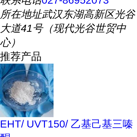
联系电话
027-86952073
所在地址
武汉东湖高新区光谷
大道41号（现代光谷世贸中
心）
推荐产品
EHT/ UVT150/ 乙基己基三嗪