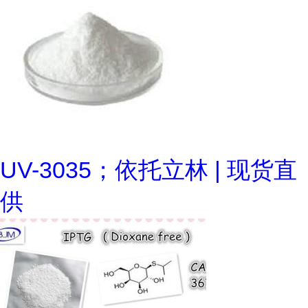
UV-3035；依托立林 | 现货直
供