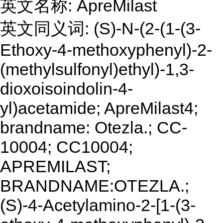
英文名称: ApreMilast
英文同义词: (S)-N-(2-(1-(3-
Ethoxy-4-methoxyphenyl)-2-
(methylsulfonyl)ethyl)-1,3-
dioxoisoindolin-4-
yl)acetamide; ApreMilast4;
brandname: Otezla.; CC-
10004; CC10004;
APREMILAST;
BRANDNAME:OTEZLA.;
(S)-4-Acetylamino-2-[1-(3-