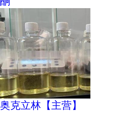
酮
奥克立林【主营】