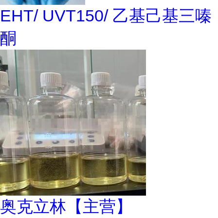
EHT/ UVT150/ 乙基己基三嗪
酮
奥克立林【主营】