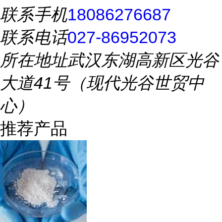
联系手机
18086276687
联系电话
027-86952073
所在地址
武汉东湖高新区光谷
大道41号（现代光谷世贸中
心）
推荐产品