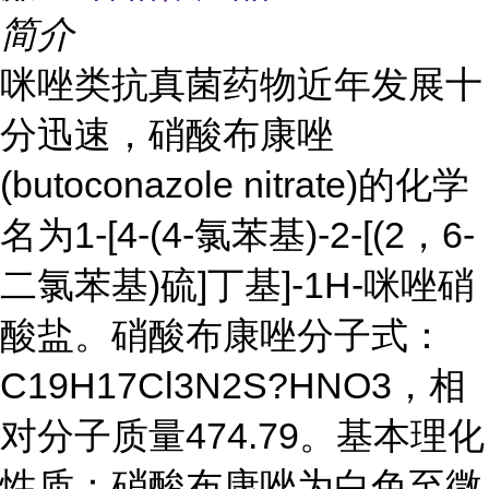
简介
咪唑类抗真菌药物近年发展十
分迅速，硝酸布康唑
(butoconazole nitrate)的化学
名为1-[4-(4-氯苯基)-2-[(2，6-
二氯苯基)硫]丁基]-1H-咪唑硝
酸盐。硝酸布康唑分子式：
C19H17Cl3N2S?HNO3，相
对分子质量474.79。基本理化
性质：硝酸布康唑为白色至微