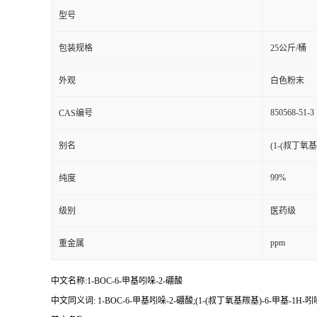
型号
包装规格
25公斤/桶
外观
白色粉末
850568-51-3
CAS编号
别名
(1-(叔丁氧基
99%
纯度
级别
医药级
ppm
重金属
中文名称:1-BOC-6-甲基吲哚-2-硼酸
中文同义词: 1-BOC-6-甲基吲哚-2-硼酸;(1-(叔丁氧基羰基)-6-甲基-1H-吲哚