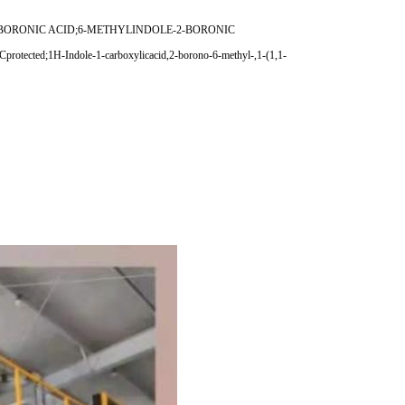
BORONIC ACID;6-METHYLINDOLE-2-BORONIC
tected;1H-Indole-1-carboxylicacid,2-borono-6-methyl-,1-(1,1-