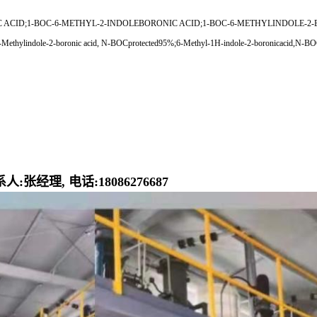
ID;1-BOC-6-METHYL-2-INDOLEBORONIC ACID;1-BOC-6-METHYLINDOLE-2-
hylindole-2-boronic acid, N-BOCprotected95%;6-Methyl-1H-indole-2-boronicacid,N-BOCpro
经理, 电话:18086276687