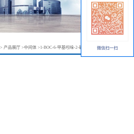
>
产品展厅
>
中间体
>
1-BOC-6-甲基吲哚-2-硼酸 | 850568-51-3
微信扫一扫