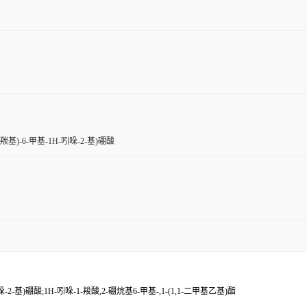
羰基)-6-甲基-1H-吲哚-2-基)硼酸
-2-基)硼酸;1H-吲哚-1-羧酸,2-硼烷基6-甲基-,1-(1,1-二甲基乙基)酯