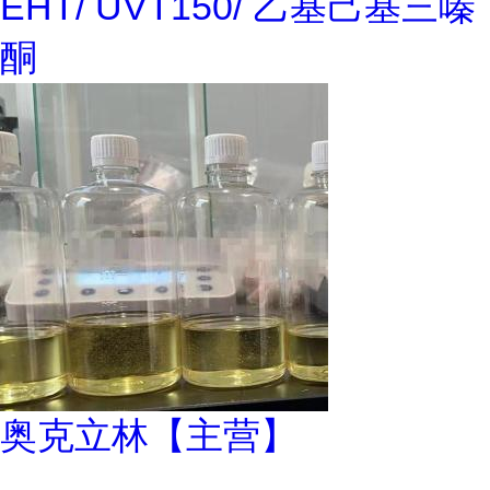
EHT/ UVT150/ 乙基己基三嗪
酮
奥克立林【主营】