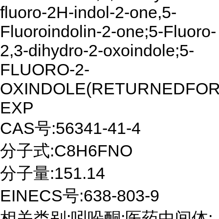
fluoro-2H-indol-2-one,5-
Fluoroindolin-2-one;5-Fluoro-
2,3-dihydro-2-oxoindole;5-
FLUORO-2-
OXINDOLE(RETURNEDFOR
EXP
CAS号:56341-41-4
分子式:C8H6FNO
分子量:151.14
EINECS号:638-803-9
相关类别:吲哚酮;医药中间体;