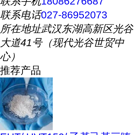
联系手机
18086276687
联系电话
027-86952073
所在地址
武汉东湖高新区光谷
大道41号（现代光谷世贸中
心）
推荐产品