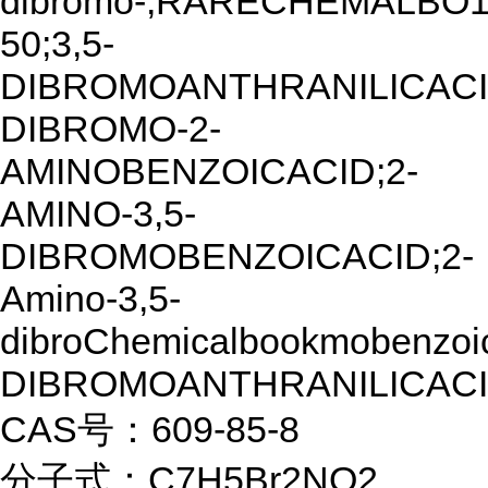
dibromo-;RARECHEMALBO1
50;3,5-
DIBROMOANTHRANILICACID
DIBROMO-2-
AMINOBENZOICACID;2-
AMINO-3,5-
DIBROMOBENZOICACID;2-
Amino-3,5-
dibroChemicalbookmobenzoica
DIBROMOANTHRANILICACI
CAS号：609-85-8
分子式：C7H5Br2NO2