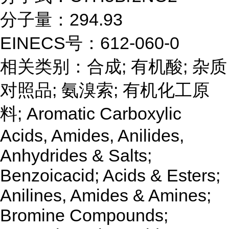
分子量：294.93
EINECS号：612-060-0
相关类别：合成; 有机酸; 杂质
对照品; 氨溴索; 有机化工原
料; Aromatic Carboxylic
Acids, Amides, Anilides,
Anhydrides & Salts;
Benzoicacid; Acids & Esters;
Anilines, Amides & Amines;
Bromine Compounds;