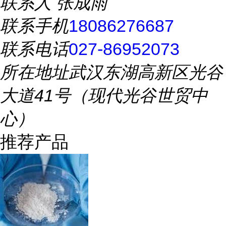
联系人
张成雨
联系手机
18086276687
联系电话
027-86952073
所在地址
武汉东湖高新区光谷
大道41号（现代光谷世贸中
心）
推荐产品