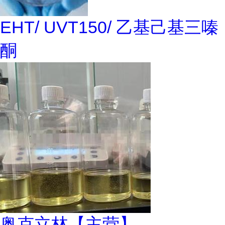
EHT/ UVT150/ 乙基己基三嗪
酮
奥克立林【主营】