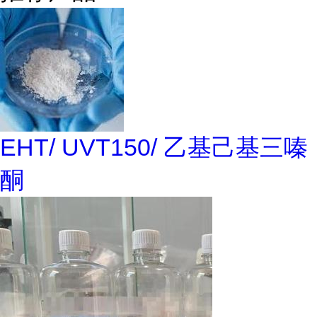
EHT/ UVT150/ 乙基己基三嗪
酮