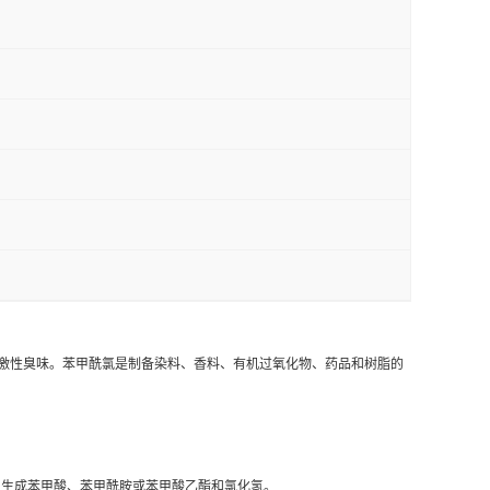
的刺激性臭味。苯甲酰氯是制备染料、香料、有机过氧化物、药品和树脂的
渐分解，生成苯甲酸、苯甲酰胺或苯甲酸乙酯和氯化氢。