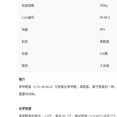
200kg
包装规格
98-88-4
CAS编号
99%
纯度
别名
苯酰氯
包装
UN桶
级别
工业级
简介
苯甲酰氯（CAS 98-88-4）又称氯化苯甲酰、苯酰氯，属于酰氯
重要中间体。
化学性质
苯甲酰氯的熔点：-1.0℃，沸点197.2℃，相对密度1.212(20℃)