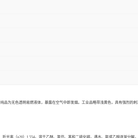
的一种。纯品为无色透明易燃液体，暴露在空气中即发烟。工业品略带浅黄色，具有强烈
,闪点72℃，折光率（n20）1.554。溶于乙醚、氯仿、苯和二硫化碳。遇水、氨或乙醇逐