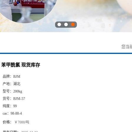
您当
苯甲酰氯 现货库存
品牌：
BJM
产地：
湖北
型号：
200kg
货号：
BJM-57
纯度：
99
cas：
98-88-4
价格：
￥7000/吨