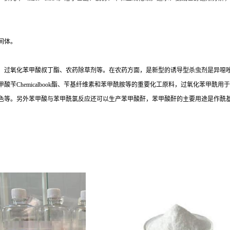
间体。
化苯甲酸叔丁酯、农药除草剂等。在农药方面，是新型的诱导型杀虫剂是异噁唑硫磷（Iso
苄Chemicalbook酯、苄基纤维素和苯甲酰胺等的重要化工原料，过氧化苯甲酰
色等。另外苯甲酸与苯甲酰氯反应还可以生产苯甲酸酐，苯甲酸酐的主要用途是作酰