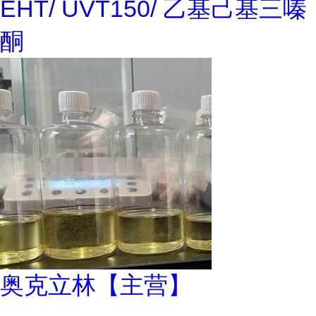
EHT/ UVT150/ 乙基己基三嗪
酮
奥克立林【主营】