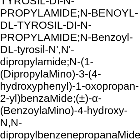
TYROSIL-DI-N-
PROPYLAMIDE;N-BENOYL-
DL-TYROSIL-DI-N-
PROPYLAMIDE;N-Benzoyl-
DL-tyrosil-N',N'-
dipropylamide;N-(1-
(DipropylaMino)-3-(4-
hydroxyphenyl)-1-oxopropan-
2-yl)benzaMide;(±)-α-
(BenzoylaMino)-4-hydroxy-
N,N-
dipropylbenzenepropanaMid