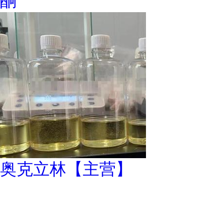
酮
奥克立林【主营】