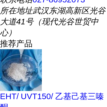
所在地址
武汉东湖高新区光谷
大道41号（现代光谷世贸中
心）
推荐产品
EHT/ UVT150/ 乙基己基三嗪