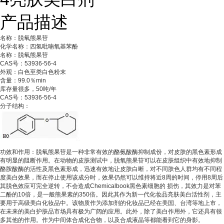
产品描述
名称：脱氧熊果苷
化学名称：四氢吡喃氧基苯酚
名称：脱氧熊果苷
CAS号：53936-56-4
外观：白色至类白色粉末
含量：99.0％min
库存量很多，50吨/年
CAS号：53936-56-4
分子结构：
功效和作用：脱氧熊果苷是一种非常有效的酪氨酸酶抑制成份，对皮肤的黑色素形成
有明显的阻断作用。在动物的皮肤测试中，脱氧熊果苷可以在皮肤组织中有效地抑制
酪胺酸酶的活性及黑色素形成，迅速有效地让皮肤白晰，对不同肤色人群均有不同程
度美白效果，而在停止使用该成分时，效果仍然可以维持将近8周的时间，停用8周后
其脱色效应可完全逆转，不会造成Chemicalbook黑色素细胞的 损伤，其效力是对苯
二酚的10倍，是一般熊果素的350倍。因此其作为新一代化妆品亮肤美白活性剂，主
要用于高级美白化妆品中。该物质作为添加剂的化妆品已经在美国、台湾等地上市，
在未来的美白护肤品市场具有极为广阔的应用。此外，除了美白作用外，它还具有很
多其他的作用。作为中间体合成化合物，以及合成液晶等都能看到它的身影。